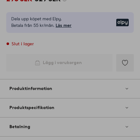
Dela upp köpet med Elpy.
Elpy
Betala från 55 kr/mån.
Läs mer
Slut i lager
Lägg i varukorgen
Lägg
till
i
Produktinformation
favoriter
Produktspecifikation
Betalning