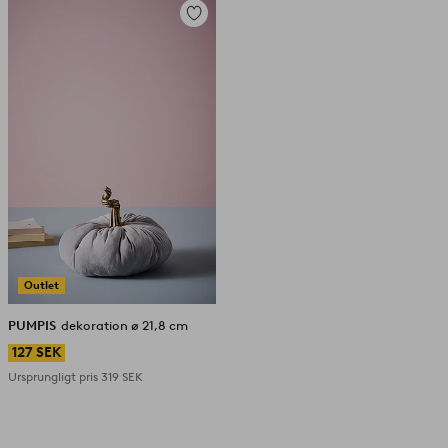
Lägg
till
i
favoriter
Outlet
PUMPIS
dekoration ø 21,8 cm
127 SEK
Ursprungligt pris
319 SEK