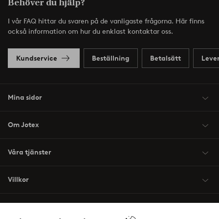
Behöver du hjälp?
I vår FAQ hittar du svaren på de vanligaste frågorna. Här finns
också information om hur du enklast kontaktar oss.
Kundservice
Beställning
Betalsätt
Leve
Mina sidor
Om Jotex
Våra tjänster
Villkor
Vänner