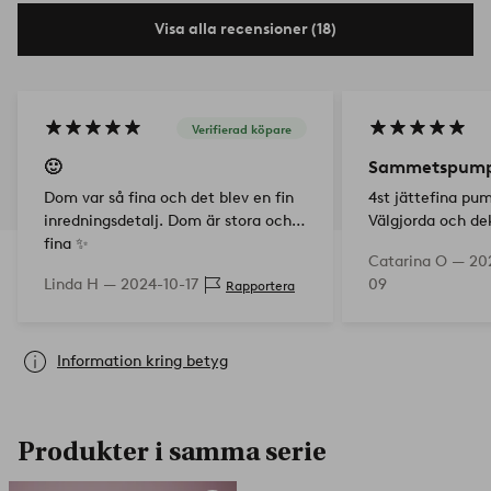
Visa alla recensioner (18)
Verifierad köpare
🙂
Sammetspum
Dom var så fina och det blev en fin
4st jättefina pu
inredningsdetalj. Dom är stora och
Välgjorda och de
fina ✨️
Catarina O —
20
Linda H —
2024-10-17
09
Rapportera
Information kring betyg
Produkter i samma serie