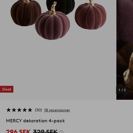
Deal
1
/
2
30
18 recensioner
MERCY dekoration 4-pack
296 SEK
329 SEK