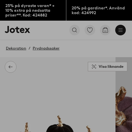
25% på dyraste varan* +
20% på gardiner*. Använd
10% extra på nedsatta
kod: 424992
priser**. Kod: 424882
Jotex
Gå
Gå
logotyp
till
till
-
favoritmarkerade
kundvagne
gå
produkter
Dekoration
Prydnadssaker
till
förstasidan
Visa liknande
Tillbaka