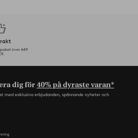
frakt
tpaket över 649
EK
era dig för
40% på dyraste varan*
rst med exklusiva erbjudanden, spännande nyheter och
rering