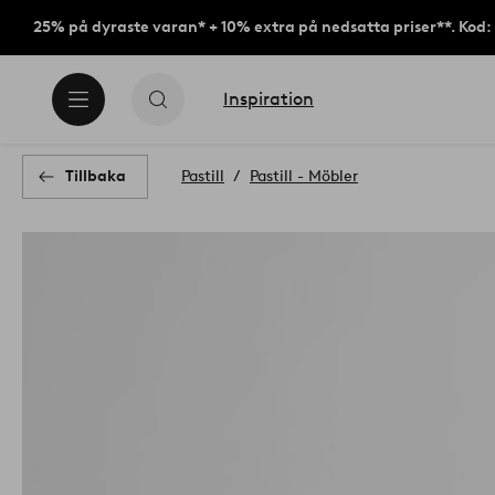
25% på dyraste varan* + 10% extra på nedsatta priser**. Kod
Inspiration
Tillbaka
Pastill
Pastill - Möbler