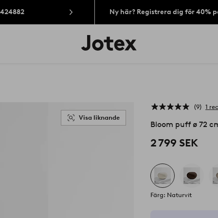
: 424882
Ny här? Registrera dig för 40% 
Jotex
logotyp
-
gå
till
förstasidan
9
1 re
Visa liknande
Bloom puff ø 72 c
2 799 SEK
Färg: Naturvit