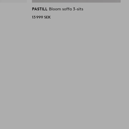
liknande
liknande
PASTILL
Bloom soffa 3-sits
P
13 999 SEK
1