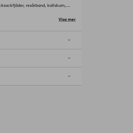
cksackfjäder, resårband, kallskum,
Visa mer
ardship Council (FSC), vilket innebär
ruk som tar hänsyn till människor och