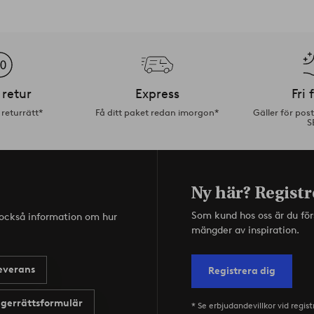
 retur
Express
Fri 
returrätt*
Få ditt paket redan imorgon*
Gäller för pos
S
Ny här? Registr
Som kund hos oss är du fö
s också information om hur
mängder av inspiration.
everans
Registrera dig
gerrättsformulär
* Se erbjudandevillkor vid regist