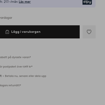
fr.
217:-/mån
Läs mer
Elpy
vardagar
Lägg i varukorgen
Lägg
till
i
favoriter
abatt på dyraste varan*
för postpaket över 649 kr*
tt -
Betala nu, senare eller dela upp
dagars returrätt*