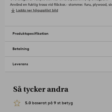
Använd en fuktig trasa vid fläckar.
- stomme: furu, plywood, si
polyestervadd
Ladda ner högupplöst bild
- klädsel: 100% polyester
- ø 72 cm, höjd 41 cm.
Produkten är certifierad med Forest Stew
att den innehåller trä som avverkats i ett ansvarsfullt skogsb
miljö.
Artikelnummer: 1663847-01-0
Produktspecifikation
Betalning
Leverans
Så tycker andra
5.0
baserat på
9
st betyg