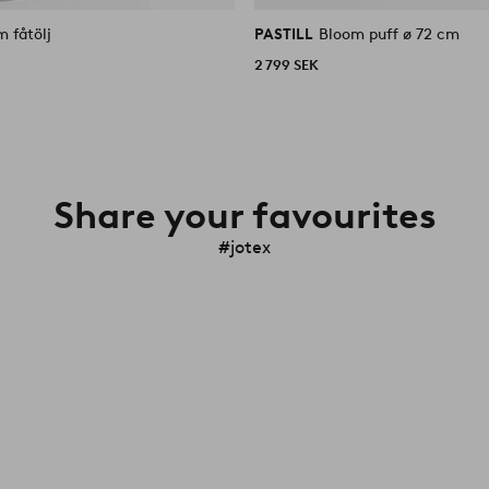
liknande
 fåtölj
PASTILL
Bloom puff ø 72 cm
2 799 SEK
Share your favourites
#jotex