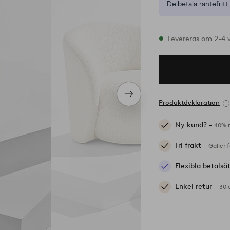
Delbetala räntefritt 
I lager
Levereras om 2-4 
Nästa
Produktdeklaration
produkt
Ny kund? -
40% r
Fri frakt -
Gäller 
Flexibla betalsä
Enkel retur -
30 