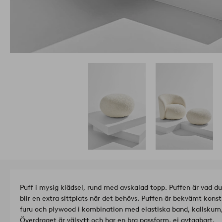
Puff i mysig klädsel, rund med avskalad topp. Puffen är vad du
blir en extra sittplats när det behövs. Puffen är bekvämt kon
furu och plywood i kombination med elastiska band, kallskum,
Överdraget är välsytt och har en bra passform, ej avtagbart.