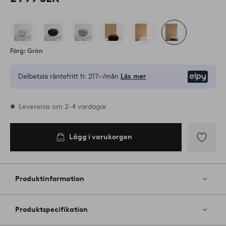
Färg: Grön
Delbetala räntefritt fr.
217:-/mån
Läs mer
Elpy
I lager
Levereras om 2-4 vardagar
Lägg i varukorgen
Lägg i
varukorgen
Lägg
till
i
Produktinformation
favoriter
Produktspecifikation