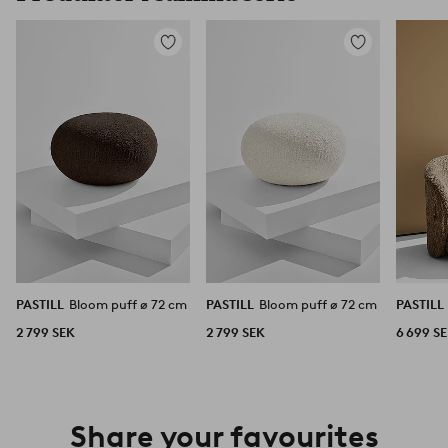
Lägg
Lägg
till
till
i
i
favoriter
favoriter
PASTILL
Bloom puff ø 72 cm
PASTILL
Bloom puff ø 72 cm
PASTILL
2 799 SEK
2 799 SEK
6 699 S
Share your favourites