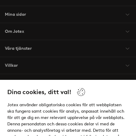
Mina sidor
Om Jotex
Våra tjänster
Villkor
Vänner
Dina cookies, ditt val!
Jotex använder obligatoriska cookies för att webbplatsen
ska fungera samt cookies för analys, anpassat innehåll och
för att ge dig en mer relevant upplevelse på vår webbplats.
Säkra betalningar - Betala direkt eller dela upp
Denna persondatan och dessa cookies delar vi med de
annons- och analysföretag vi arbetar med. Detta för att
Vill du veta mer om
våra betalalternativ
?