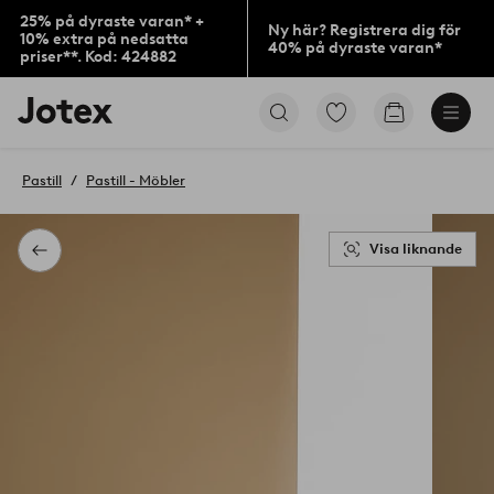
25% på dyraste varan* +
Ny här? Registrera dig för
10% extra på nedsatta
40% på dyraste varan*
priser**. Kod: 424882
Jotex
Gå
Gå
logotyp
till
till
-
favoritmarkerade
kundvagne
gå
produkter
Pastill
Pastill - Möbler
till
förstasidan
Visa liknande
Tillbaka