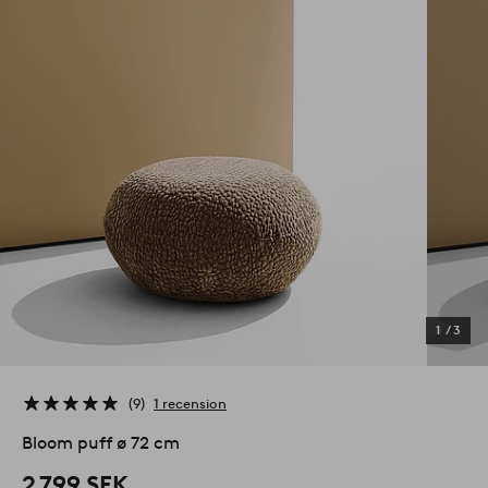
1
/
3
9
1 recension
Bloom puff ø 72 cm
2 799 SEK