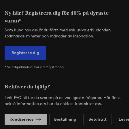
Ny här? Registrera dig för
40% på dyraste
varan*
Som kund hos oss är du först med exklusiva erbjudanden,
spännande nyheter och mängder av inspiration.
Registrera dig
* Se erbjudandevillkor vid registrering
Behöver du hjälp?
I vår FAQ hittar du svaren på de vanligaste frågorna. Här finns
också information om hur du enklast kontaktar oss.
Kundservice
Beställning
Betalsätt
Leve