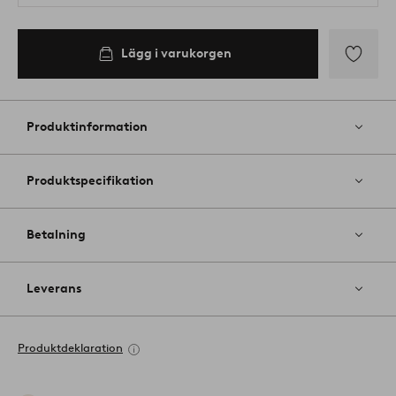
Lägg i varukorgen
Lägg
till
i
Produktinformation
favoriter
Produktspecifikation
Betalning
Leverans
Produktdeklaration