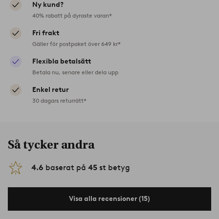
Ny kund?
40% rabatt på dyraste varan*
Fri frakt
Gäller för postpaket över 649 kr*
Flexibla betalsätt
Betala nu, senare eller dela upp
Enkel retur
30 dagars returrätt*
Så tycker andra
4.6
baserat på
45
st betyg
Visa alla recensioner (15)