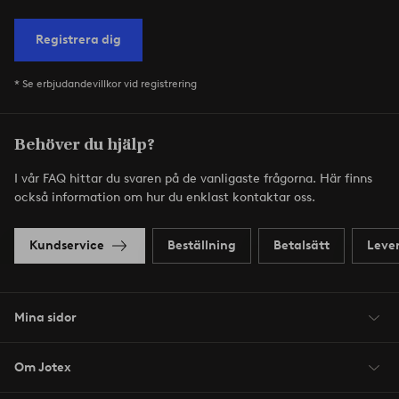
Registrera dig
* Se erbjudandevillkor vid registrering
Behöver du hjälp?
I vår FAQ hittar du svaren på de vanligaste frågorna. Här finns
också information om hur du enklast kontaktar oss.
Kundservice
Beställning
Betalsätt
Leve
Mina sidor
Om Jotex