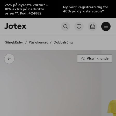
25% på dyraste varan* +
Ny här? Registrera dig för
10% extra på nedsatta
40% på dyraste varan*
priser**. Kod: 424882
Jotex
Gå
Gå
logotyp
till
till
-
favoritmarkerade
kundvagne
gå
produkter
Sängkläder
Påslakanset
Dubbelsäng
till
förstasidan
Visa liknande
Tillbaka