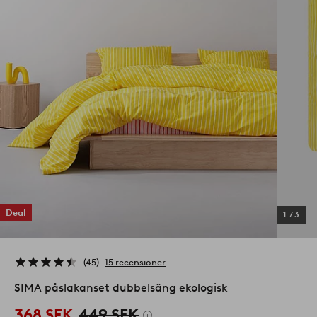
Deal
1
/
3
45
15 recensioner
SIMA påslakanset dubbelsäng ekologisk
368 SEK
449 SEK