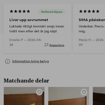
Verifierad köpare
Livar upp sovrummet
SIMA påslakan
Luktade riktigt kemiskt onajs innan
Underbar. Precis
tvätt men efter det är jag nöjd
mig.
Emelie P —
2026-04-
Merja H —
2026-
28
09
Rapportera
Information kring betyg
Matchande delar
Lägg
Lägg
till
till
i
i
favoriter
favoriter