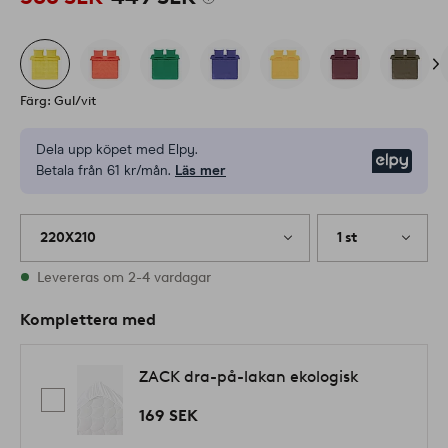
Färg: Gul/vit
Dela upp köpet med Elpy.
Elpy
Betala från 61 kr/mån.
Läs mer
220X210
1 st
I lager
Levereras om 2-4 vardagar
Komplettera med
ZACK dra-på-lakan ekologisk
169 SEK