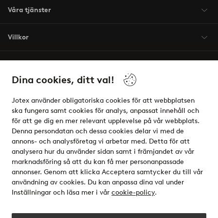
Våra tjänster
Villkor
Vänner
Dina cookies, ditt val!
Jotex använder obligatoriska cookies för att webbplatsen
ska fungera samt cookies för analys, anpassat innehåll och
för att ge dig en mer relevant upplevelse på vår webbplats.
Säkra betalningar - Betala direkt eller dela upp
Denna persondatan och dessa cookies delar vi med de
annons- och analysföretag vi arbetar med. Detta för att
Vill du veta mer om
våra betalalternativ
?
analysera hur du använder sidan samt i främjandet av vår
elpy
marknadsföring så att du kan få mer personanpassade
annonser. Genom att klicka Acceptera samtycker du till vår
användning av cookies. Du kan anpassa dina val under
Inställningar och läsa mer i vår
cookie-policy
.
Sverige - Välj land