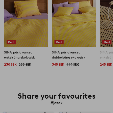
Deal
Deal
Deal
SIMA
påslakanset
SIMA
påslakanset
SIMA
på
enkelsäng ekologisk
dubbelsäng ekologisk
230 SEK
299 SEK
345 SEK
449 SEK
245 SEK
Share your favourites
#jotex