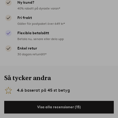
Ny kund?
40% rabatt på dyraste varan*
Fri frakt
Gäller för postpaket över 649 kr*
Flexibla betalsätt
Betala nu, senare eller dela upp
Enkel retur
30 dagars returrätt*
Så tycker andra
4.6
baserat på
45
st betyg
Visa alla recensioner (15)