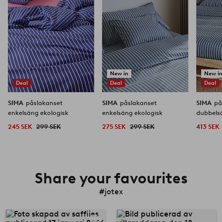
New in
New i
Deal
Deal
Deal
SIMA
påslakanset
SIMA
påslakanset
SIMA
på
enkelsäng ekologisk
enkelsäng ekologisk
245 SEK
299 SEK
275 SEK
299 SEK
413 SEK
Share your favourites
#jotex