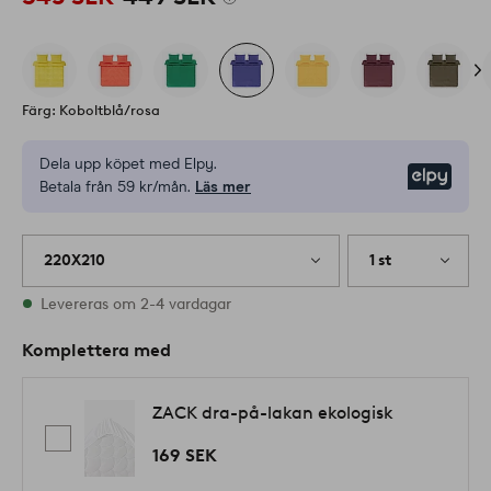
Färg: Koboltblå/rosa
Dela upp köpet med Elpy.
Elpy
Betala från 59 kr/mån.
Läs mer
220X210
1 st
I lager
Levereras om 2-4 vardagar
Komplettera med
ZACK dra-på-lakan ekologisk
169 SEK