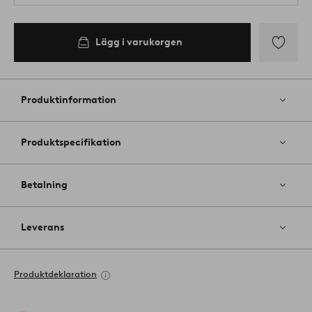
Lägg i varukorgen
Lägg
till
i
Produktinformation
favoriter
Produktspecifikation
Betalning
Leverans
Produktdeklaration