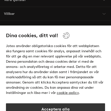
Villkor
Vänner
Dina cookies, ditt val!
Jotex använder obligatoriska cookies för att webbplatsen
ska fungera samt cookies för analys, anpassat innehåll och
för att ge dig en mer relevant upplevelse på vår webbplats.
Säkra betalningar - Betala direkt eller dela upp
Denna persondatan och dessa cookies delar vi med de
annons- och analysföretag vi arbetar med. Detta för att
Vill du veta mer om
våra betalalternativ
?
analysera hur du använder sidan samt i främjandet av vår
elpy
marknadsföring så att du kan få mer personanpassade
annonser. Genom att klicka Acceptera samtycker du till vår
användning av cookies. Du kan anpassa dina val under
Inställningar och läsa mer i vår
cookie-policy
.
Sverige - Välj land
Acceptera alla