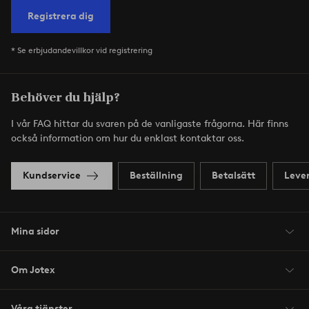
Registrera dig
* Se erbjudandevillkor vid registrering
Behöver du hjälp?
I vår FAQ hittar du svaren på de vanligaste frågorna. Här finns
också information om hur du enklast kontaktar oss.
Kundservice
Beställning
Betalsätt
Leve
Mina sidor
Om Jotex
Våra tjänster