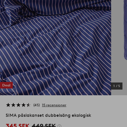
Deal
1
/
5
45
15 recensioner
SIMA påslakanset dubbelsäng ekologisk
345 SEK
449 SEK