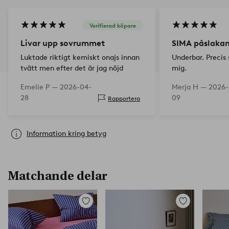
Verifierad köpare
Livar upp sovrummet
SIMA påslakan
Luktade riktigt kemiskt onajs innan
Underbar. Precis
tvätt men efter det är jag nöjd
mig.
Emelie P —
2026-04-
Merja H —
2026-
28
09
Rapportera
Information kring betyg
Matchande delar
Lägg
Lägg
till
till
i
i
favoriter
favoriter