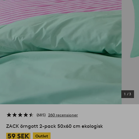
1
/
3
685
260 recensioner
ZACK örngott 2-pack 50x60 cm ekologisk
59 SEK
Outlet