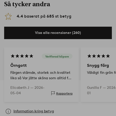
Så tycker andra
4.4
baserat på
685
st betyg
Visa alla recensioner (260)
Verifierad köpare
Örngott
Snygg färg
Färgen stämde, storlek och kvalitet
Väldigt fin grön f
lika så Var jätte sköna som alltid få
nya fräscha sängkläder 👍👌
Elicabeth J —
2026-
Gunilla F —
2026
05-04
01
Rapportera
Information kring betyg