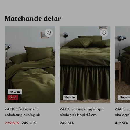
Matchande delar
Lägg
Lägg
till
till
i
i
favoriter
favoriter
New in
Deal
New in
New i
ZACK
påslakanset
ZACK
volangsängkappa
ZACK
v
enkelsäng ekologisk
ekologisk höjd 45 cm
ekologis
229 SEK
249 SEK
249 SEK
419 SEK