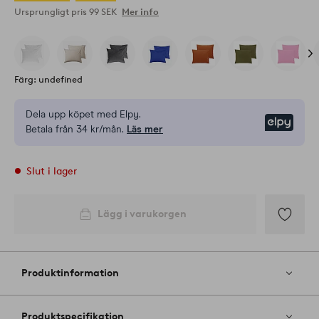
Ursprungligt pris
99 SEK
Mer info
Färg: undefined
Dela upp köpet med Elpy.
Elpy
Betala från 34 kr/mån.
Läs mer
Slut i lager
Lägg i varukorgen
Lägg
till
i
Produktinformation
favoriter
Produktspecifikation