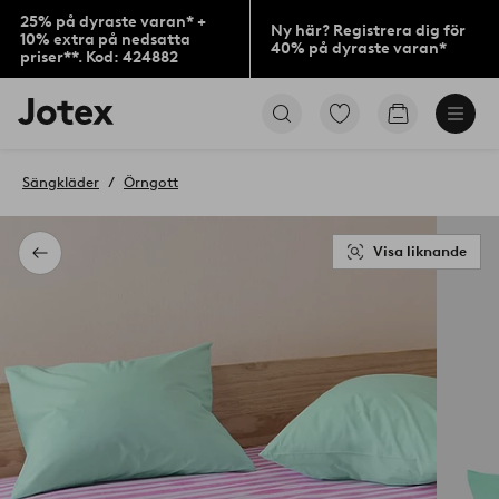
25% på dyraste varan* +
Ny här? Registrera dig för
10% extra på nedsatta
40% på dyraste varan*
priser**. Kod: 424882
Jotex
Gå
Gå
logotyp
till
till
-
favoritmarkerade
kundvagne
gå
produkter
Sängkläder
Örngott
till
förstasidan
Visa liknande
Tillbaka