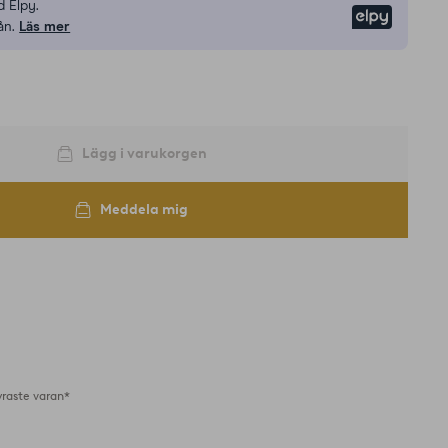
 Elpy.
Elpy
ån.
Läs mer
Lägg i varukorgen
Meddela mig
yraste varan*