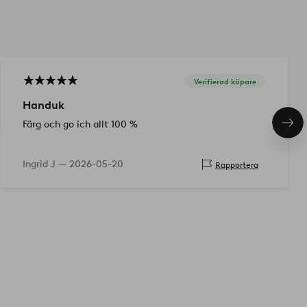
Verifierad köpare
Handuk
Färg och go ich allt 100 %
Näs
pro
Ingrid J —
2026-05-20
Rapportera