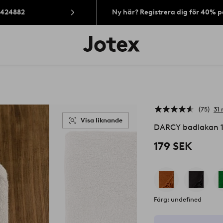
: 424882
Ny här? Registrera dig för 40% 
Jotex
logotyp
-
gå
till
förstasidan
75
31 
Visa liknande
DARCY badlakan 
179 SEK
Färg: undefined