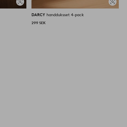
Visa
Visa
liknande
liknande
DARCY
handduksset 4-pack
D
299 SEK
2