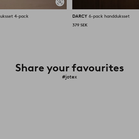
Visa
liknande
uksset 4-pack
DARCY
6-pack handduksset
379 SEK
Share your favourites
#jotex