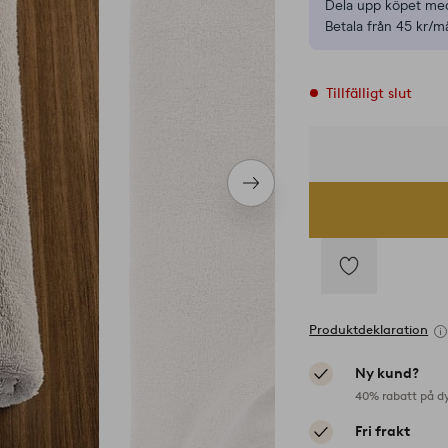
Dela upp köpet med
Betala från 45 kr/m
Tillfälligt slut
Nästa
produkt
Lägg
till
Produktdeklaration
i
favoriter
Ny kund?
40% rabatt på d
Fri frakt