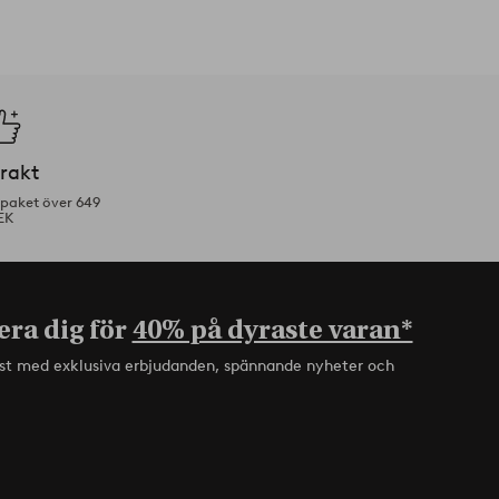
frakt
tpaket över 649
EK
era dig för
40% på dyraste varan*
rst med exklusiva erbjudanden, spännande nyheter och