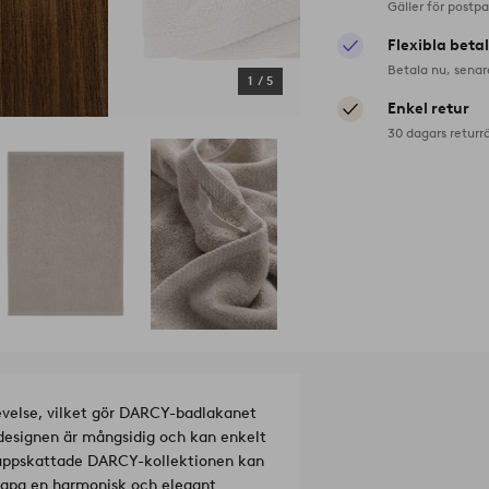
Gäller för postp
Flexibla beta
Betala nu, senar
1
/
5
Enkel retur
30 dagars returr
velse, vilket gör DARCY-badlakanet
designen är mångsidig och kan enkelt
en uppskattade DARCY-kollektionen kan
kapa en harmonisk och elegant