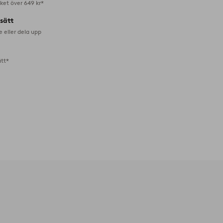
aket över 649 kr*
lsätt
e eller dela upp
ätt*