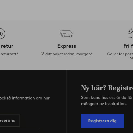
 retur
Express
Fri 
returrätt*
Få ditt paket redan imorgon*
Gäller för pos
S
Ny här? Registr
Som kund hos oss är du fö
s också information om hur
mängder av inspiration.
everans
Registrera dig