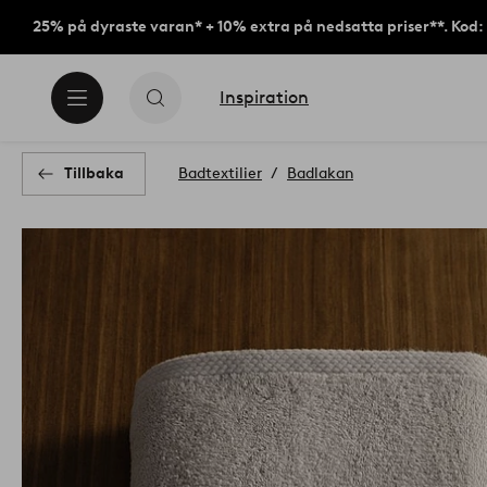
25% på dyraste varan* + 10% extra på nedsatta priser**. Kod
Inspiration
Tillbaka
Badtextilier
Badlakan