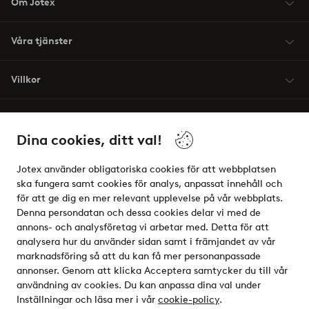
Om Jotex
Våra tjänster
Villkor
Vänner
Dina cookies, ditt val!
Jotex använder obligatoriska cookies för att webbplatsen
ska fungera samt cookies för analys, anpassat innehåll och
för att ge dig en mer relevant upplevelse på vår webbplats.
Säkra betalningar - Betala direkt eller dela upp
Denna persondatan och dessa cookies delar vi med de
annons- och analysföretag vi arbetar med. Detta för att
Vill du veta mer om
våra betalalternativ
?
analysera hur du använder sidan samt i främjandet av vår
elpy
marknadsföring så att du kan få mer personanpassade
annonser. Genom att klicka Acceptera samtycker du till vår
användning av cookies. Du kan anpassa dina val under
Inställningar och läsa mer i vår
cookie-policy
.