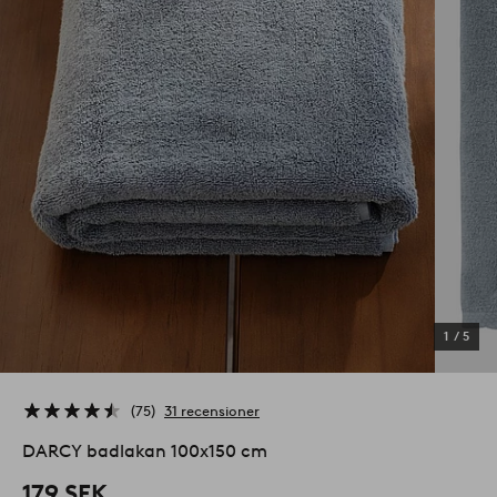
1
/
5
75
31 recensioner
DARCY badlakan 100x150 cm
179 SEK