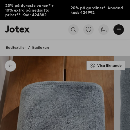
25% på dyraste varan* +
20% på gardiner*. Använd
10% extra på nedsatta
kod: 424992
priser**. Kod: 424882
Jotex
Gå
Gå
logotyp
till
till
-
favoritmarkerade
kundvagne
gå
produkter
Badtextilier
Badlakan
till
förstasidan
Visa liknande
Tillbaka