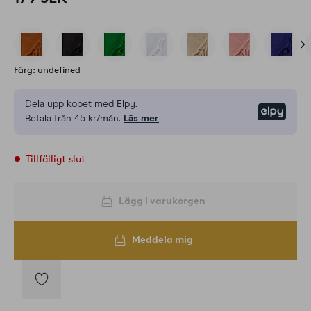
Färg: undefined
Dela upp köpet med Elpy.
Elpy
Betala från 45 kr/mån.
Läs mer
Tillfälligt slut
Lägg i varukorgen
Meddela mig
Lägg