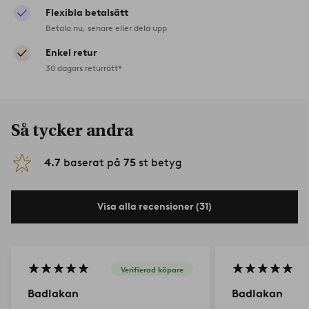
Flexibla betalsätt
Betala nu, senare eller dela upp
Enkel retur
30 dagars returrätt*
Så tycker andra
4.7
baserat på
75
st betyg
Visa alla recensioner (31)
Verifierad köpare
Badlakan
Badlakan