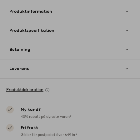
till
i
Produktinformation
favoriter
Produktspecifikation
Betalning
Leverans
Produktdeklaration
Ny kund?
40% rabatt på dyraste varan*
Fri frakt
Gäller för postpaket över 649 kr*