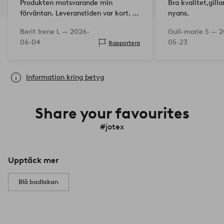
Produkten motsvarande min
Bra kvalitet,gilla
förväntan. Leveranstiden var kort. Är
nyans.
mycket nöjd.
Berit Irene L —
2026-
Gull-marie S —
2
06-04
05-23
Rapportera
Information kring betyg
Share your favourites
#jotex
Upptäck mer
Blå badlakan