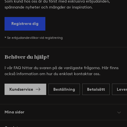
Som kund hos oss är du först med exklusiva erbjudanden,
spännande nyheter och mängder av inspiration.
Registrera dig
* Se erbjudandevillkor vid registrering
Behöver du hjälp?
I vår FAQ hittar du svaren på de vanligaste frågorna. Här finns
också information om hur du enklast kontaktar oss.
Kundservice
Beställning
Betalsätt
Leve
Mina sidor