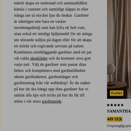
enkelt skapa en ombonad och sammanhållen
känsla i rummet och samtidigt släppa in eller
stänga ute så mycket ljus du önskar. Gardiner
är nämligen inte bara en vacker
inredningsdetalj som kan lyfta ett helt rum,
utan också ett smidigt hjälpmedel för att stänga
ute störande solljus på dagen eller för att skapa
ett mörkt och rogivande sovrum på natten.
Kombinera mörkläggande gardiner med ett par
väl valda
sängkläder
och du kommer sova gott
varje natt. Välj de gardiner som passar dina
behov och komplettera med gardintillbehör
såsom gardinskenor, gardinstänger och
gardinomtag från vår webbshop! Är du osäker
på hur du ska hänga upp dina gardiner har vi
Outlet
samlat alla tips och tricks på hur du får till
stilen i vår stora
gardinguide
.
4,6 baserat på 
SAMANTHA
449 SEK
Ursprungligt pris