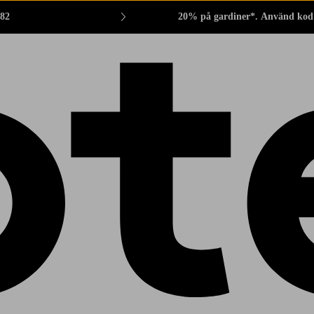
882
20% på gardiner*. Använd kod