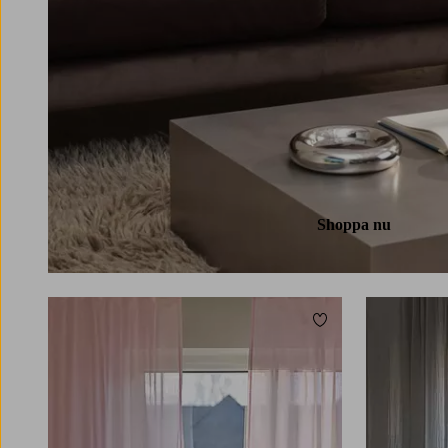
Shoppa nu
Lägg till i favoriter
220
250
300
220
250
300