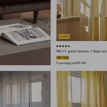
Outlet
2,3 baserat på 3 st betyg
MILLY gardin linnemix 1 längd extr
599 SEK
Ursprungligt pris
999 SEK
Lägg till i favoriter
220
250
300