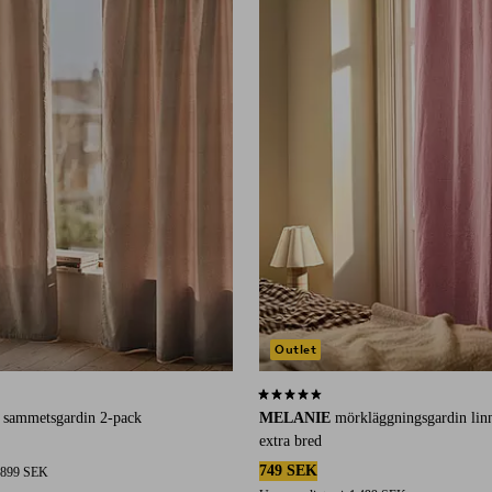
Outlet
71 st betyg
4,4 baserat på 83 st betyg
sammetsgardin 2-pack
MELANIE
mörkläggningsgardin lin
extra bred
749 SEK
899 SEK