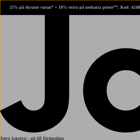
25% på dyraste varan* + 10% extra på nedsatta priser**. Kod: 424
Jotex logotyp - gå till förstasidan