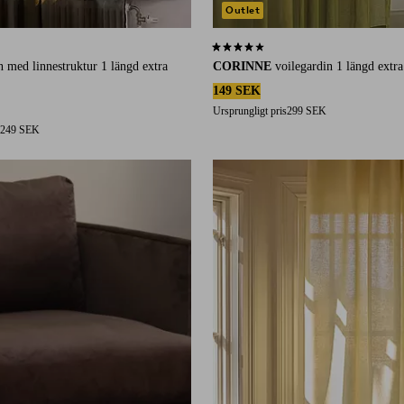
Outlet
21 st betyg
4,2 baserat på 18 st betyg
n med linnestruktur 1 längd extra
CORINNE
voilegardin 1 längd extra
149 SEK
Ursprungligt pris
299 SEK
249 SEK
220
250
300