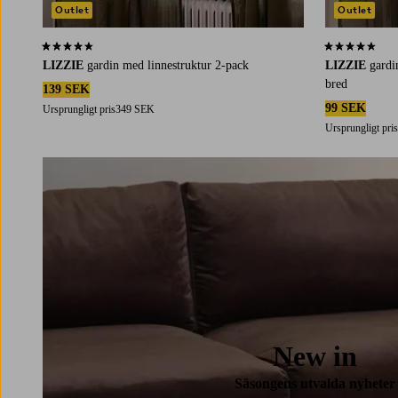
Outlet
Outlet
4,4 baserat på 182 st betyg
4,3 baserat på 
LIZZIE
gardin med linnestruktur 2-pack
LIZZIE
gardi
bred
139 SEK
99 SEK
Ursprungligt pris
349 SEK
Ursprungligt pris
New in
Säsongens utvalda nyheter