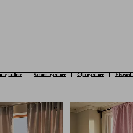
innegardiner
Sammetsgardiner
Öljettgardiner
Hissgardi
Lägg till i favoriter
220
250
300