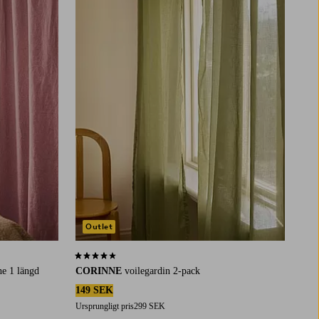
Outlet
4,1 baserat på 51 st betyg
ne 1 längd
CORINNE
voilegardin 2-pack
149 SEK
Ursprungligt pris
299 SEK