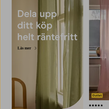
220
250
300
Läs mer
Outlet
3,4 baserat på 