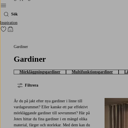
Meny
Sök
Inspiration
Gå till favoritmarkerade produkter
Gå till kundvagnen
Gardiner
Gardiner
Mörkläggningsgardiner
Multifunktionsgardiner
L
Filtrera
Är du på jakt efter nya gardiner i linne till
vardagsrummet? Eller kanske ett par effektivt
mörkläggande gardiner till sovrummet? Här på
Jotex hittar du fina gardiner i en mängd olika
220
250
300
material, färger och storlekar. Med dem kan du