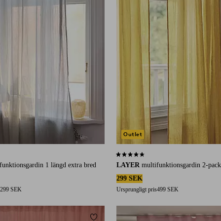
Outlet
417 st betyg
4,5 baserat på 889 st betyg
funktionsgardin 1 längd extra bred
LAYER
multifunktionsgardin 2-pack
299 SEK
299 SEK
Ursprungligt pris
499 SEK
Lägg till i favoriter