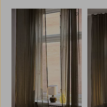
Lägg till i favoriter
220
250
300
220
250
300