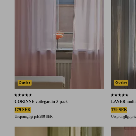
Outlet
Outlet
4,1 baserat på 51 st betyg
4,5 baserat på 
CORINNE
voilegardin 2-pack
LAYER
multi
179 SEK
179 SEK
Ursprungligt pris
299 SEK
Ursprungligt pris