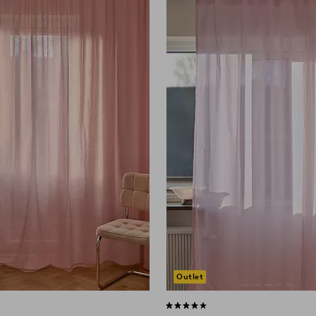
220
250
300
Outlet
5 st betyg
4,2 baserat på 18 st betyg