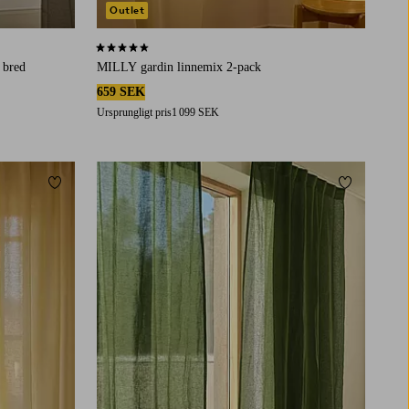
Outlet
4,3 baserat på 17 st betyg
 bred
MILLY gardin linnemix 2-pack
659 SEK
Ursprungligt pris
1 099 SEK
Lägg till i favoriter
Lägg till i 
220
250
300