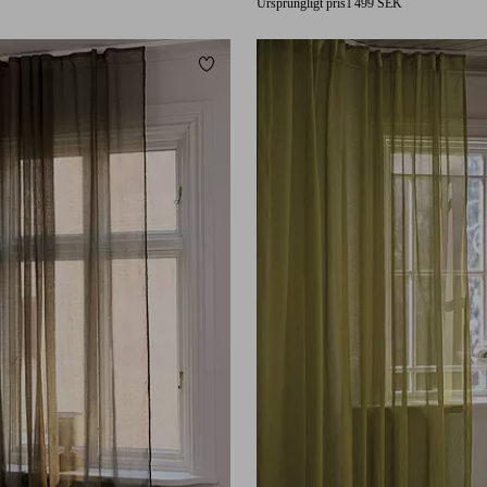
Ursprungligt pris
1 499 SEK
Lägg till i favoriter
220
250
300