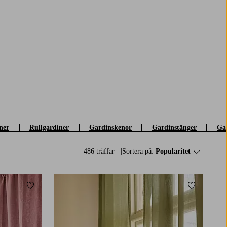
ner
Rullgardiner
Gardinskenor
Gardinstänger
Gar
486 träffar
Sortera på:
Popularitet
Lägg till i favoriter
Lägg till i 
220
250
300